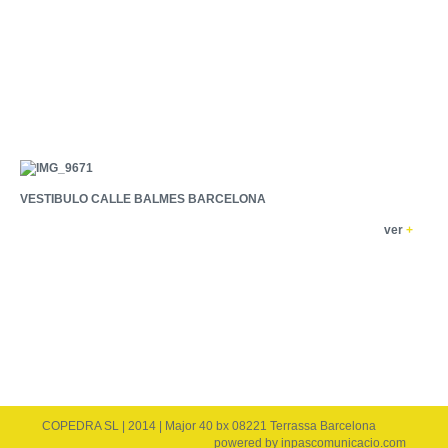
VESTIBULO CALLE BALMES BARCELONA
ver
+
COPEDRA SL | 2014 | Major 40 bx 08221 Terrassa Barcelona
powered by
inpascomunicacio.com